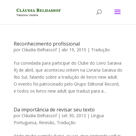
Reconhecimento profissional
por
Cláudia Belhassof
|
abr 19, 2015
|
Tradução
Fui convidada para participar do Clube do Livro Saraiva
RJ de abril, que aconteceu ontem na Livraria Saraiva do
Rio Sul, falando sobre a tradução de livros new adult.
O evento foi patrocinado pelo Grupo Editorial Record,
e todos os livros new adult que traduzi para a...
Da importância de revisar seu texto
por
Cláudia Belhassof
|
set 30, 2013
|
Língua
Portuguesa
,
Revisão
,
Tradução
Ando muito sumida daqui, eu sei, mas pretendo voltar