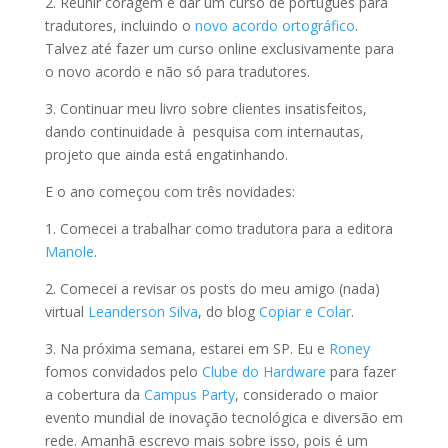
2. Reunir coragem e dar um curso de português para
tradutores, incluindo o
novo acordo ortográfico
.
Talvez até fazer um curso online exclusivamente para
o novo acordo e não só para tradutores.
3. Continuar meu livro sobre clientes insatisfeitos,
dando continuidade à pesquisa com internautas,
projeto que ainda está engatinhando.
E o ano começou com três novidades:
1. Comecei a trabalhar como tradutora para a editora
Manole
.
2. Comecei a revisar os posts do meu amigo (nada)
virtual
Leanderson Silva
, do blog
Copiar e Colar
.
3. Na próxima semana, estarei em SP. Eu e
Roney
fomos convidados pelo
Clube do Hardware
para fazer
a cobertura da
Campus Party
, considerado o maior
evento mundial de inovação tecnológica e diversão em
rede. Amanhã escrevo mais sobre isso, pois é um