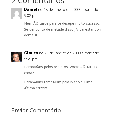
2 Comentários
Daniel
no 18 de janeiro de 2009 a partir do
9:08 pm
Nem Ã© tarde para te desejar muito sucesso.
Se der conta de metade disso jÃ¡ vai estar bom
demais!
Glauco
no 21 de janeiro de 2009 a partir do
5:59 pm
ParabÃ©ns pelos projetos! VocÃª Ã© MUITO
capaz!
ParabÃ©ns tambÃ©m pela Manole. Uma
Ã³tima editora.
Enviar Comentário