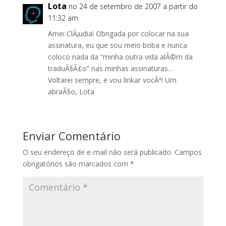
Lota
no 24 de setembro de 2007 a partir do
11:32 am
Amei ClÃ¡udia! Obrigada por colocar na sua
assinatura, eu que sou meio boba e nunca
coloco nada da “minha outra vida alÃ©m da
traduÃ§Ã£o” nas minhas assinaturas…
Voltarei sempre, e vou linkar vocÃª! Um
abraÃ§o, Lota
Enviar Comentário
O seu endereço de e-mail não será publicado.
Campos
obrigatórios são marcados com
*